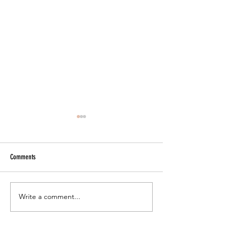
Comments
From The Mud Pit
A Universe in the Making
Write a comment...